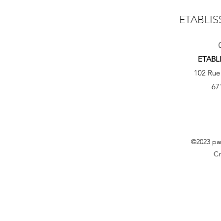
ETABLI
ETABL
102 Rue
67
©2023 par
Cr