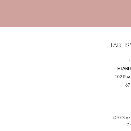
ETABLI
ETABL
102 Rue
67
©2023 par
Cr